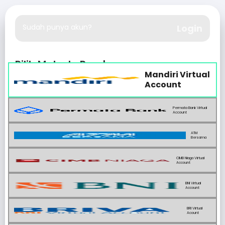
Sudah punya akun?
Login
Pilih Metode Pembayaran
Mandiri Virtual
Account
Permata Bank Virtual
Account
ATM
Bersama
CIMB Niaga Virtual
Account
BNI Virtual
Account
BRI Virtual
Acount