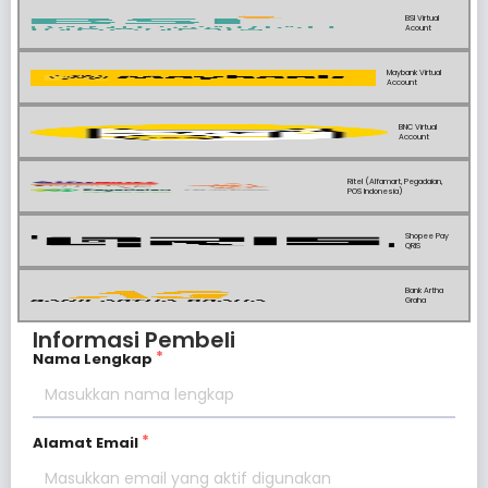
BSI Virtual
Acount
Maybank Virtual
Account
BNC Virtual
Account
Ritel (Alfamart, Pegadaian,
POS Indonesia)
Shopee Pay
QRIS
Bank Artha
Graha
Informasi Pembeli
Nama Lengkap
Alamat Email