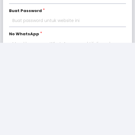
Buat Password
No WhatsApp
Item Pesanan Anda
Business Health Checking (1
Rp. 1.000.000
Jam)
Biaya Transaksi
Rp. 0
Rp.
Total
1.000.
000